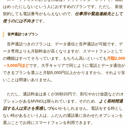
はめったにしないという人におすすめのプランです。ただし、新規
契約しても電話番号がもらえないので、
仕事用や緊急連絡先として
使うのには不向き
です。
音声通話つきプラン
音声通話つきのプランは、データ通信と音声通話が可能です。デ
ータ専用よりも月額料金が高くなりますが、スマートフォンとして
の機能はすべてそろっています。もちろん高いといっても
月額2,000
～3,000円ほど
です。大手キャリアで同じように電話とデータ通信が
できるプランを選ぶと月額5,000円以上かかりますから、それより安
いことは間違いありません。
ただし、通話料金は多くが30秒20円で、割引やかけ放題などのオ
プションがあるMVNOは限られています。そのため、
よく長時間通
話する人は安さを実感しづらい
かもしれません。電話をする時とし
ない時があるという人は、ふだんの通話量に合わせたオプションを
選ぶことでお得にスマートフォンを利用できます。